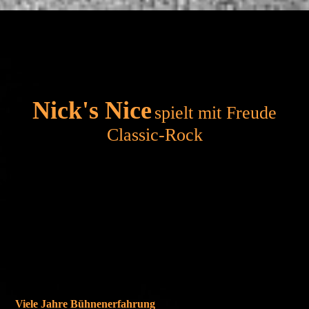
Nick's Nice
spielt mit Freude
Classic-Rock
... und auch Partynummern zum Mitsingen fehlen nicht im
Programm.
Und das alles wird authentisch ‘rübergebracht: Auftritte bei
erdigen Rock-Events, Stadtfesten, Kirwa’s, Vereinsfeiern,
Geburtstagsfeiern, Konzerten mit dem SBO Berching oder
Benefizveranstaltungen sind unsere Referenzen.
Viele Jahre Bühnenerfahrung