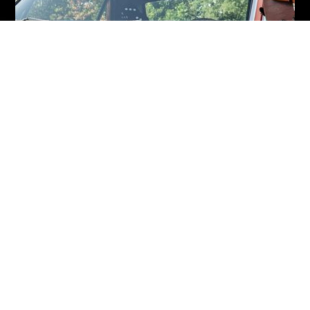
Cookie-Einstellungen
Diese Webseite verwendet Cookies, um Besuchern ein optimales
Nutzererlebnis zu bieten. Bestimmte Inhalte von Drittanbietern werden
nur angezeigt, wenn die entsprechende Option aktiviert ist. Die
Datenverarbeitung kann dann auch in einem Drittland erfolgen.
Weitere Informationen hierzu in der Datenschutzerklärung.
Technisch notwendige
Diese Cookies sind zum Betrieb der Webseite notwendig, z.B. zum
Schutz vor Hackerangriffen und zur Gewährleistung eines
konsistenten und der Nachfrage angepassten Erscheinungsbilds der
Seite.
Analytische
Diese Cookies werden verwendet, um das Nutzererlebnis weiter zu
optimieren. Hierunter fallen auch Statistiken, die dem
Webseitenbetreiber von Drittanbietern zur Verfügung gestellt werden,
sowie die Ausspielung von personalisierter Werbung durch die
Nachverfolgung der Nutzeraktivität über verschiedene Webseiten.
Drittanbieter-Inhalte
Diese Webseite bietet möglicherweise Inhalte oder Funktionalitäten an,
die von Drittanbietern eigenverantwortlich zur Verfügung gestellt